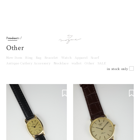
Products /
Other
New Item
Ring
Bag
Bracelet
Watch
Apparel
Scarf
Antique Cutlery Accessory
Necklace
wallet
Other
SALE
in stock only