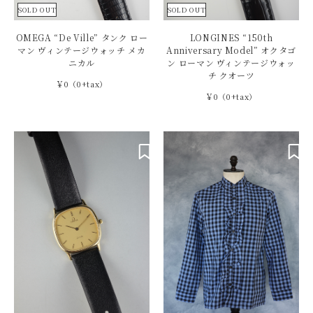
SOLD OUT
SOLD OUT
OMEGA “De Ville” タンク ロー
LONGINES “150th
マン ヴィンテージウォッチ メカ
Anniversary Model” オクタゴ
ニカル
ン ローマン ヴィンテージウォッ
チ クオーツ
￥0（0+tax）
￥0（0+tax）