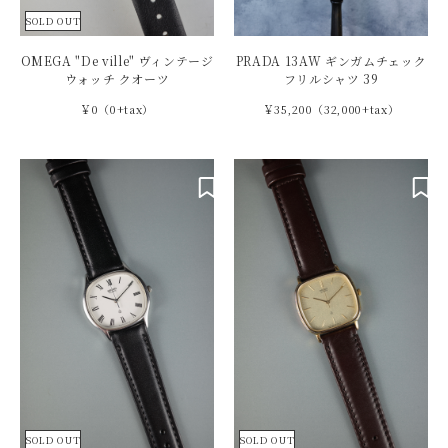
SOLD OUT
OMEGA "De ville" ヴィンテージ
PRADA 13AW ギンガムチェック
ウォッチ クオーツ
フリルシャツ 39
￥0（0+tax）
￥35,200（32,000+tax）
SOLD OUT
SOLD OUT